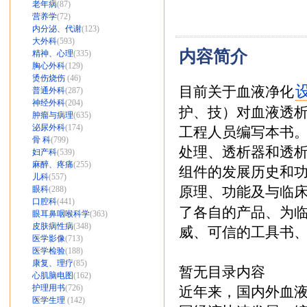
老年病
(87)
营养学
(72)
内分泌、代谢
(123)
大外科
(593)
内容简介
精神、心理
(335)
胸心外科
(129)
烫伤烧伤
(46)
目前关于血液净化
普通外科
(287)
神经外科
(204)
护、技）对血液透
肿瘤与病理
(635)
泌尿外科
(174)
工程人员编写本书。
骨 科
(799)
处理、透析器和透
妇产科
(539)
麻醉、疼痛
(255)
组件的发展历史和
儿科
(557)
原理、功能及与临
眼科
(288)
口腔科
(441)
了各自的产品、为
眼耳鼻咽喉科学
(363)
皮肤病性病
(348)
威、可信的工具书
医学影像
(713)
医学检验
(188)
康复、理疗
(85)
暂无目录内容
心肌脑电图
(162)
护理用书
(726)
近年来，国内外血
医学生理
(142)