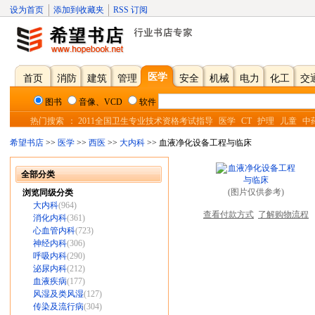
设为首页
添加到收藏夹
RSS 订阅
医学
首页
消防
建筑
管理
安全
机械
电力
化工
交
图书
音像、VCD
软件
热门搜索
：
2011全国卫生专业技术资格考试指导
医学
CT
护理
儿童
中
希望书店
>>
医学
>>
西医
>>
大内科
>> 血液净化设备工程与临床
全部分类
(图片仅供参考)
浏览同级分类
大内科
(964)
查看付款方式
了解购物流程
消化内科
(361)
心血管内科
(723)
神经内科
(306)
呼吸内科
(290)
泌尿内科
(212)
血液疾病
(177)
风湿及类风湿
(127)
传染及流行病
(304)