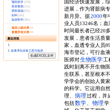
国经济快速发展，
预防医学
(155)
美容整形
(111)
进展，作为肾脏病
西医基础
(625)
2000
新月异。据
年
妇科
(243)
临床医学
(381)
业人员13246名；
返回上级分类 >>
时间最长者已经20
查看所有分类 >>
发展，患者生活质
最近浏览
家，血透专业人员89
血液净化设备工程与临床
海市登记，可行血液透
生物医学
医师对
工
践时刻离不开生物
生联系，甚至根本
学学会的创始人黄家
的科学。它运用自
病理
理、
过程，并
数学
物理
包括
、
学