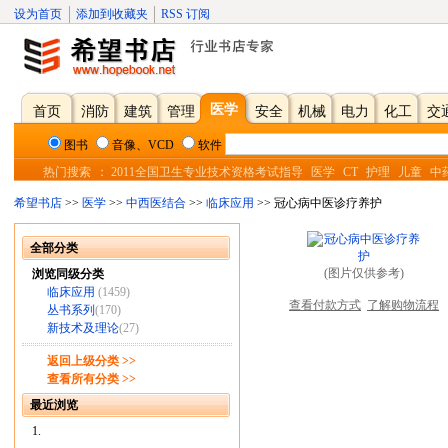
设为首页
添加到收藏夹
RSS 订阅
医学
首页
消防
建筑
管理
安全
机械
电力
化工
交
图书
音像、VCD
软件
热门搜索
：
2011全国卫生专业技术资格考试指导
医学
CT
护理
儿童
中
希望书店
>>
医学
>>
中西医结合
>>
临床应用
>> 冠心病中医诊疗养护
全部分类
(图片仅供参考)
浏览同级分类
临床应用
(1459)
查看付款方式
了解购物流程
丛书系列
(170)
新技术及理论
(27)
返回上级分类 >>
查看所有分类 >>
最近浏览