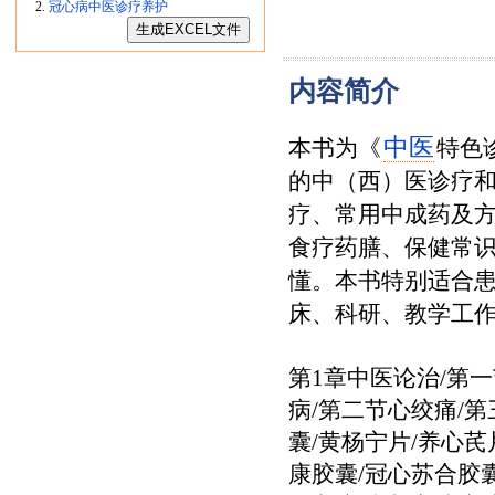
冠心病中医诊疗养护
内容简介
中医
本书为《
特色
的中（西）医诊疗
疗、常用中成药及
食疗药膳、保健常
懂。本书特别适合
床、科研、教学工
第1章中医论治/第
病/第二节心绞痛/
囊/黄杨宁片/养心芪
康胶囊/冠心苏合胶囊