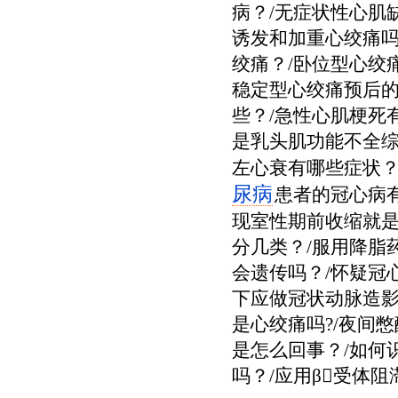
病？/无症状性心肌
诱发和加重心绞痛吗
绞痛？/卧位型心绞
稳定型心绞痛预后的
些？/急性心肌梗死
是乳头肌功能不全综
左心衰有哪些症状？
尿病
患者的冠心病有
现室性期前收缩就是
分几类？/服用降脂
会遗传吗？/怀疑冠
下应做冠状动脉造影
是心绞痛吗?/夜间
是怎么回事？/如何
吗？/应用β受体阻滞