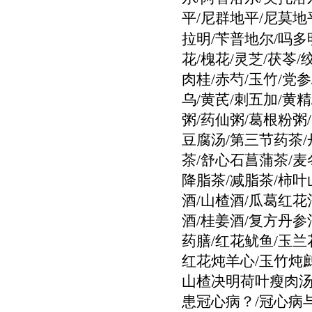
平/尼群地平/尼莫地
拉明/苄普地尔/吗多
花/槐花/灵芝/茯苓/
肉桂/赤芍/玉竹/党参
乌/黄芪/刺五加/黄
粥/药仙粥/葛根粉粥
豆腐汤/第三节药茶/
茶/舒心石菖蒲茶/麦
降脂茶/减脂茶/柿叶
酒/山楂酒/瓜葛红花
酒/桂姜酒/复方丹参
药膳/红花鱿鱼/玉兰
红花炖羊心/玉竹炖鹧
山楂决明荷叶瘦肉汤
患冠心病？/冠心病