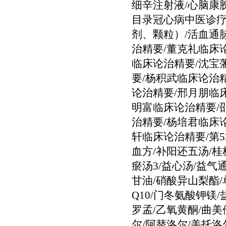
细辛注射液/心脑康胶
目录冠心病中医诊疗
剂、颗粒）/活血通
治精要/董克礼临床
临床论治精要/沈宝
要/杨积武临床论治
论治精要/邢月朋临
明富临床论治精要/
治精要/杨培君临床
轩临床论治精要/第
血方/补阳还五汤/桂
瘀汤3/益心汤/益气
甘油/硝酸异山梨酯/
Q10/门冬氨酸钾镁
罗孟/乙氧黄酮/曲美
尔/阿替洛尔/美托洛