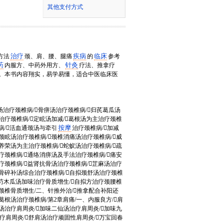
其他支付方式
治疗
疾病
临床
方法
颈、肩、腰、腿痛
的
参考
药
针灸
内服方、中药外用方、
疗法、推拿疗
。本书内容翔实，易学易懂，适合中医临床医
汤治疗颈椎病/骨痹汤治疗颈椎病/归芪葛瓜汤
治疗颈椎病/定眩汤加减/葛根汤为主治疗颈椎
按摩
病/活血通颈汤与牵引
治疗颈椎病/加减
颈眩汤治疗颈椎病/颈椎消痛汤治疗颈椎病/威
养荣汤为主治疗颈椎病/蛇蚁汤治疗颈椎病/疏
疗颈椎病/通络消痹汤及手法治疗颈椎病/痛安
疗颈椎病/益肾抗骨汤治疗颈椎病/芷麻汤治疗
根骨碎补汤综合治疗颈椎病/自拟颈舒汤治疗颈椎
白芍木瓜汤加味治疗骨质增生/自拟方治疗颈腰椎
颈椎骨质增生/二、针推外治/推拿配合补阳还
根汤治疗颈椎病/第2章肩痛/一、内服良方/肩
汤治疗肩周炎/加味二仙汤治疗肩周炎/加味九
疗肩周炎/舒肩汤治疗顽固性肩周炎/万宝回春