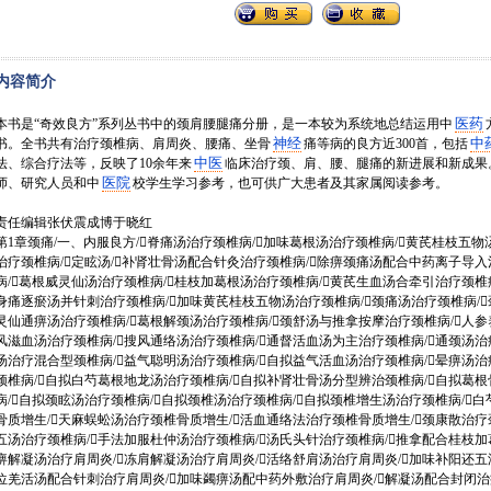
内容简介
医药
本书是“奇效良方”系列丛书中的颈肩腰腿痛分册，是一本较为系统地总结运用中
神经
中
书。全书共有治疗颈椎病、肩周炎、腰痛、坐骨
痛等病的良方近300首，包括
中医
法、综合疗法等，反映了10余年来
临床治疗颈、肩、腰、腿痛的新进展和新成果
医院
师、研究人员和中
校学生学习参考，也可供广大患者及其家属阅读参考。
责任编辑张伏震成博于晓红
第1章颈痛/一、内服良方/脊痛汤治疗颈椎病/加味葛根汤治疗颈椎病/黄芪桂枝五物
治疗颈椎病/定眩汤/补肾壮骨汤配合针灸治疗颈椎病/除痹颈痛汤配合中药离子导入
病/葛根威灵仙汤治疗颈椎病/桂枝加葛根汤治疗颈椎病/黄芪生血汤合牵引治疗颈椎
身痛逐瘀汤并针刺治疗颈椎病/加味黄芪桂枝五物汤治疗颈椎病/颈痛汤治疗颈椎病/
灵仙通痹汤治疗颈椎病/葛根解颈汤治疗颈椎病/颈舒汤与推拿按摩治疗颈椎病/人参
风滋血汤治疗颈椎病/搜风通络汤治疗颈椎病/通督活血汤为主治疗颈椎病/通颈汤治
汤治疗混合型颈椎病/益气聪明汤治疗颈椎病/自拟益气活血汤治疗颈椎病/晕痹汤治
颈椎病/自拟白芍葛根地龙汤治疗颈椎病/自拟补肾壮骨汤分型辨治颈椎病/自拟葛
病/自拟颈眩汤治疗颈椎病/自拟颈椎汤治疗颈椎病/自拟颈椎增生汤治疗颈椎病/
骨质增生/天麻蜈蚣汤治疗颈椎骨质增生/活血通络法治疗颈椎骨质增生/颈康散治疗
五汤治疗颈椎病/手法加服杜仲汤治疗颈椎病/汤氏头针治疗颈椎病/推拿配合桂枝加葛
痹解凝汤治疗肩周炎/冻肩解凝汤治疗肩周炎/活络舒肩汤治疗肩周炎/加味补阳还五
位羌活汤配合针刺治疗肩周炎/加味蠲痹汤配中药外敷治疗肩周炎/解凝汤配合封闭治