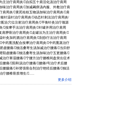
汤为主治疗肩周炎/自拟五十肩活化汤治疗肩周
汤加味治疗肩周炎/加减蠲痹汤内服、外敷治疗肩
疗肩周炎/黄芪桂枝五物汤加味治疗肩周炎/肩
银针温针治疗肩周炎/动态针刺法治疗肩周炎/
拿配合穴位注射治疗肩周炎/平衡针灸治疗颈源
炎/按摩手法治疗肩周炎/针罐并用治疗肩周
复肩胛骨治疗肩周炎/走罐法为主治疗肩周炎/
温针灸加药酒治疗肩周炎/刮痧疗法治疗肩周
/中药熏洗配合按摩治疗肩周炎/中药熏蒸治疗
肾虚腰痛/独活桑寄生汤加减治疗腰痛/当归舒
肾阳虚腰痛/独活桑寄生汤加味治疗五更腰痛/
加减治疗寒湿腰痛/宁腰方治疗腰椎间盘突出症术
腰痛/阳和汤治疗腰痛/腰痛Ⅰ号治疗术后腰
后腰腿痛/补肾强骨合剂治疗绝经后腰痛/独活
椎骨质增生/......
更多介绍