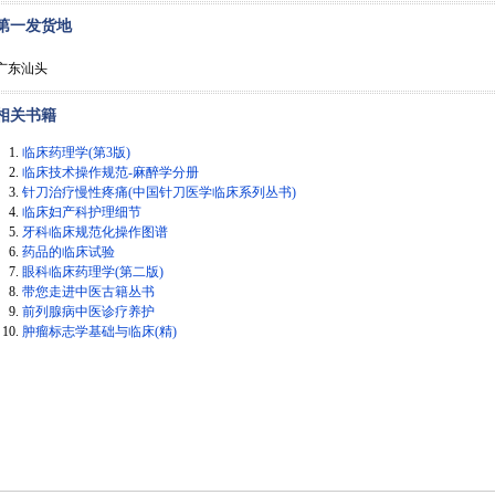
第一发货地
广东汕头
相关书籍
临床药理学(第3版)
临床技术操作规范-麻醉学分册
针刀治疗慢性疼痛(中国针刀医学临床系列丛书)
临床妇产科护理细节
牙科临床规范化操作图谱
药品的临床试验
眼科临床药理学(第二版)
带您走进中医古籍丛书
前列腺病中医诊疗养护
肿瘤标志学基础与临床(精)