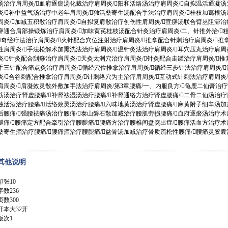
汤治疗肩周炎/血府逐瘀汤化裁治疗肩周炎/阳和活络汤治疗肩周炎/自拟温活通凝
炎/补中益气汤治疗中老年肩周炎/独活桑寄生汤配合手法治疗肩周炎/桂枝加葛根
周炎/加减五积散治疗肩周炎/自拟复肩散治疗创伤性肩周炎/宣痹汤联合臂丛阻滞治
痹通合肩部操锻炼治疗肩周炎/加味黄芪桂枝汤配合针灸治疗肩周炎/二、针推外治/粗
奇经疗法治疗肩周炎/火针配合穴位注射治疗肩周炎/推拿配合针刺治疗肩周炎/推
性肩周炎/手法松解术加熏洗法治疗肩周炎/温针灸法治疗肩周炎/耳穴压丸治疗肩周
炎/针灸配合刮痧治疗肩周炎/天灸太渊穴治疗肩周炎/针灸配合走罐治疗肩周炎/推
手三针配合痛点灸治疗肩周炎/循经穴位推拿治疗肩周炎/循经三步针法治疗肩周炎/
炎/合谷刺配合推拿治疗肩周炎/针刺络穴为主治疗肩周炎/互动式针刺法治疗肩周炎
肩周炎/肩凝效灵散外敷加手法治疗肩周炎/第3章腰痛/一、内服良方/龟鹿二仙膏治疗
筋汤治疗肾虚腰痛/补肾祛湿汤治疗腰痛/补肾通络方治疗肾虚腰痛/二骨二仙汤治疗
独活酒治疗腰痛/活络效灵汤治疗腰痛/六味地黄汤治疗肾虚腰痛/麻黄附子细辛汤
后腰痛/强腰祛痛汤治疗腰痛/泰山磐石散加减治疗腰肌劳损腰痛/血府逐瘀汤治疗术后
腿痛/腰痛定方配合牵引治疗腰腿痛/腰痛方治疗腰椎间盘突出症/腰痛活血方治疗术
桑寄生酒治疗腰痛/腰痛酒治疗腰腿痛/益骨汤加减治疗骨质疏松性腰痛/腰痛灵胶囊治疗腰
其他说明
印张10
字数236
页数300
开本大32开
版次1