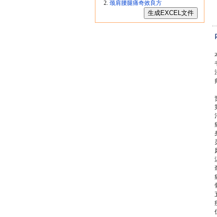
颈肩腰腿痛奇效良方