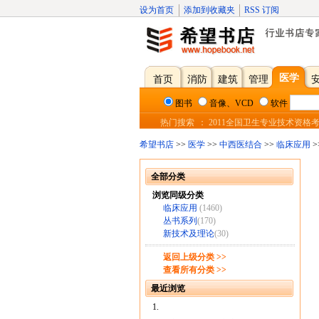
设为首页
添加到收藏夹
RSS 订阅
医学
首页
消防
建筑
管理
图书
音像、VCD
软件
热门搜索
：
2011全国卫生专业技术资格
希望书店
>>
医学
>>
中西医结合
>>
临床应用
全部分类
浏览同级分类
临床应用
(1460)
丛书系列
(170)
新技术及理论
(30)
返回上级分类 >>
查看所有分类 >>
最近浏览