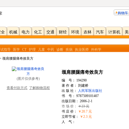
购物车
安全
机械
电力
化工
交通
财经
环境
农林
汽车
计算机
美
考试指导
医学
CT
护理
儿童
中药
诊断
疾病
执业医师
外科学
>> 颈肩腰腿痛奇效良方
颈肩腰腿痛奇效良方
(图片仅供参考)
编 号：
194290
著 作 者： 刘建桥
查看付款方式
了解购物流程
出 版 社：
人民军医出版社
书 号： 9787509101407
出版日期： 2006-2-1
市 场 价：
￥23 元
书 店 价：
￥20.7 元
立即节省：
￥2.3 元
人 气：